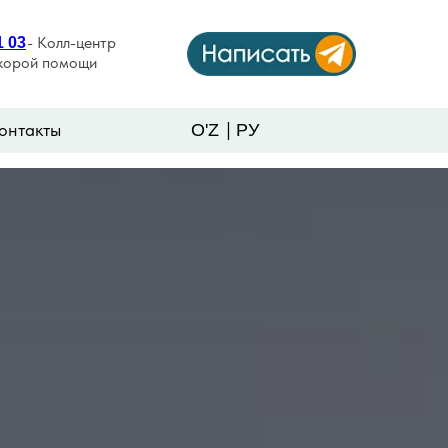
- Колл-центр
1 03
скорой помощи
|
онтакты
O'Z
РУ
нтакты
LET'S GO!