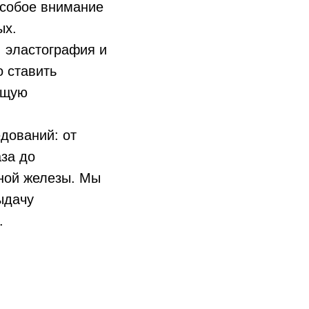
особое внимание
ых.
 эластография и
 ставить
ющую
дований: от
за до
ной железы. Мы
ыдачу
.