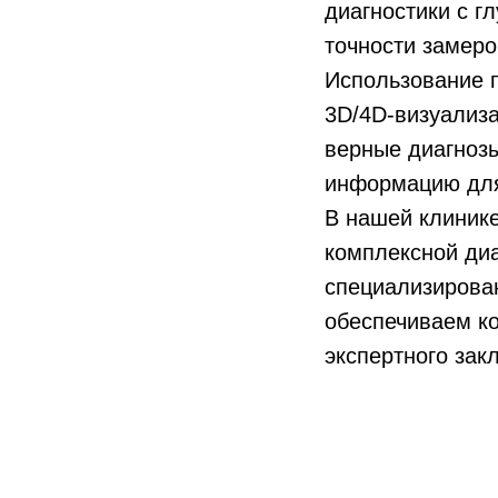
диагностики с г
точности замеро
Использование п
3D/4D-визуализа
верные диагноз
информацию для
В нашей клинике
комплексной диа
специализирова
обеспечиваем к
экспертного зак