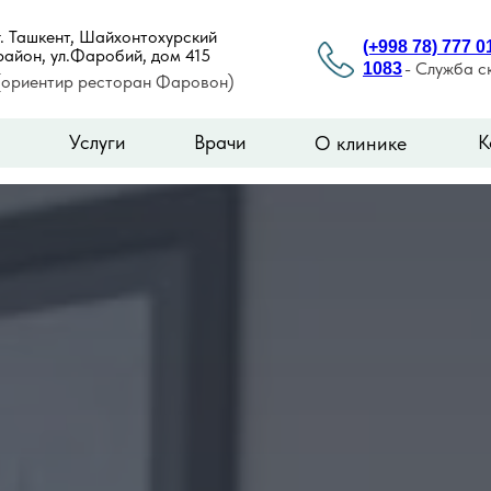
г. Ташкент, Шайхонтохурский
(+998 78) 777 0
район, ул.Фаробий, дом 415
- Служба 
1083
(ориентир ресторан Фаровон)
Услуги
Врачи
К
О клинике
Услуги
Врачи
О клинике
Контакты
я
Услуги
Врачи
О клинике
Ко
LET'S GO!