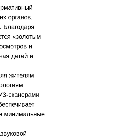
ормативный
их органов,
. Благодаря
яется «золотым
осмотров и
чая детей и
ляя жителям
нологиям
УЗ-сканерами
беспечивает
же минимальные
азвуковой