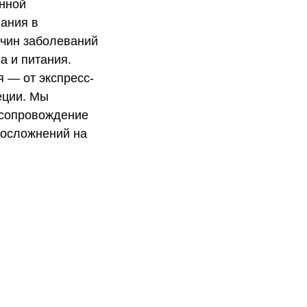
енной
вания в
чин заболеваний
а и питания.
 — от экспресс-
еции. Мы
 сопровождение
 осложнений на