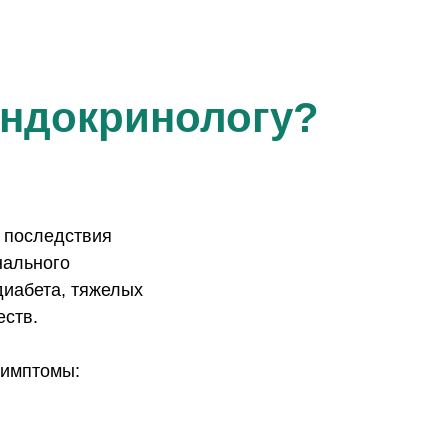
эндокринологу?
 последствия
нального
диабета, тяжелых
ств.
симптомы: