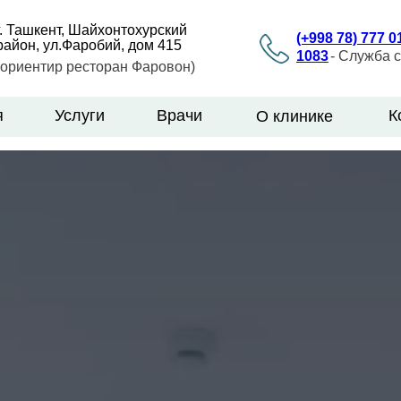
г. Ташкент, Шайхонтохурский
(+998 78) 777 0
район, ул.Фаробий, дом 415
1083
- Служба 
(ориентир ресторан Фаровон)
я
Услуги
Врачи
К
О клинике
Услуги
Врачи
О
Контакты
я
Услуги
Врачи
О
К
клинике
клинике
LET'S GO!