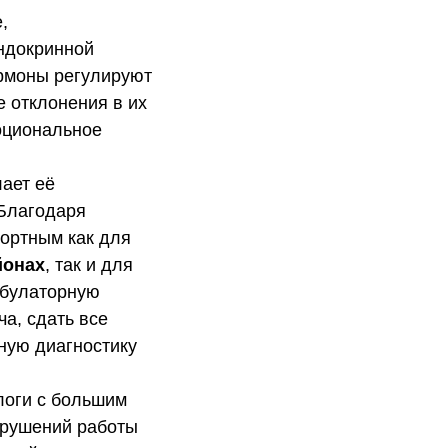
,
эндокринной
ормоны регулируют
е отклонения в их
моциональное
лает её
 Благодаря
фортным как для
йонах
, так и для
мбулаторную
а, сдать все
ную диагностику
логи с большим
арушений работы