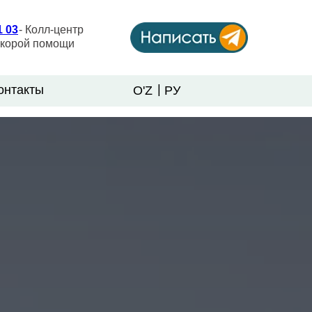
1 03
- Колл-центр
скорой помощи
|
онтакты
O'Z
РУ
онтакты
LET'S GO!