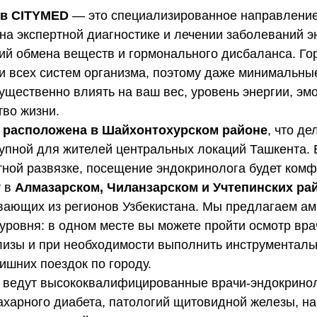
 в CITYMED
— это специализированное направление
на экспертной диагностике и лечении заболеваний 
ий обмена веществ и гормонального дисбаланса. Г
и всех систем организма, поэтому даже минимальны
ущественно влиять на ваш вес, уровень энергии, э
тво жизни.
 расположена в Шайхонтохурском районе
, что де
упной для жителей центральных локаций Ташкента.
тной развязке, посещение эндокринолога будет ком
т в
Алмазарском, Чиланзарском и Учтепинских ра
вающих из регионов Узбекистана. Мы предлагаем а
ровня: в одном месте вы можете пройти осмотр врач
изы и при необходимости выполнить инструменталь
ишних поездок по городу.
ведут высококвалифицированные врачи-эндокрино
ахарного диабета, патологий щитовидной железы, н