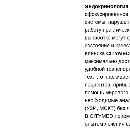
Эндокринология
сфокусированное 
системы, нарушен
работу практическ
выработке могут с
состояние и качес
Клиника
CITYMED
максимально дост
удобной транспор
тех, кто проживае
пациентов, прибы
помощь мирового у
необходимые анал
(УЗИ, МСКТ) без л
В CITYMED прием 
опытом лечения с