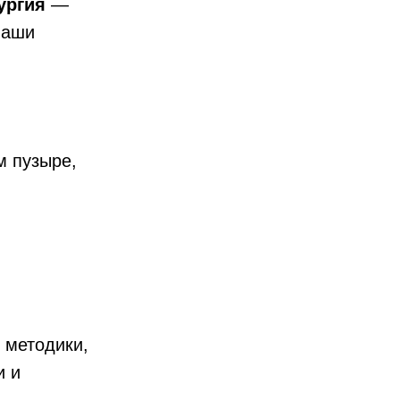
ургия
—
Наши
м пузыре,
 методики,
и и