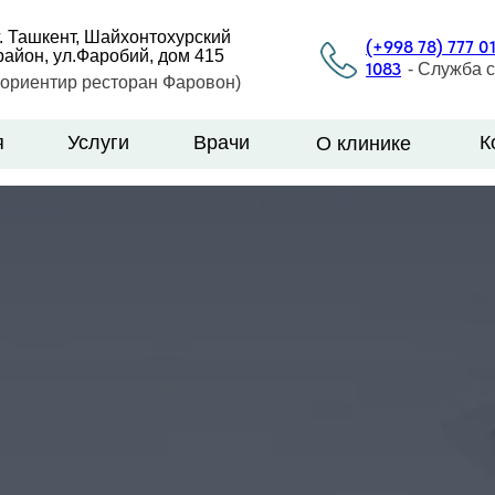
г. Ташкент, Шайхонтохурский
(+998 78) 777 0
район, ул.Фаробий, дом 415
1083
- Служба 
(ориентир ресторан Фаровон)
я
Услуги
Врачи
К
О клинике
Услуги
Врачи
О
Контакты
я
Услуги
Врачи
О
К
клинике
клинике
LET'S GO!