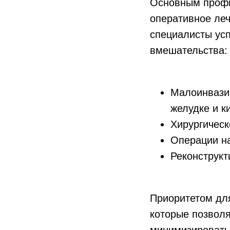
Основным профи
оперативное ле
специалисты усп
вмешательства:
Малоинвазив
желудке и к
Хирургическ
Операции на
Реконструкт
Приоритетом дл
которые позволя