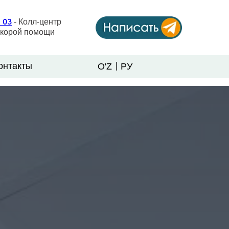
1 03
- Колл-центр
скорой помощи
|
онтакты
O'Z
РУ
онтакты
LET'S GO!