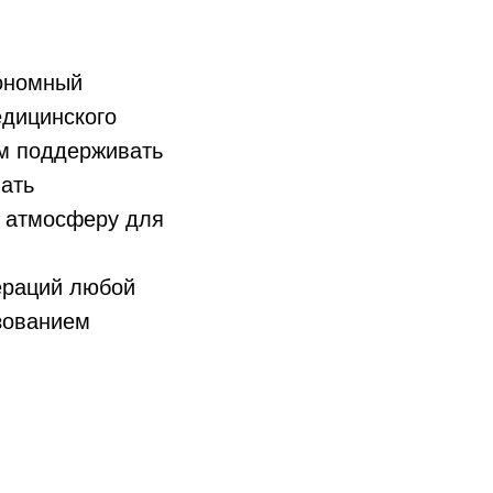
ономный
едицинского
ам поддерживать
ать
ю атмосферу для
ераций любой
ьзованием