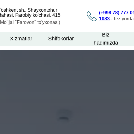
Toshkent sh., Shayxontohur
(+998 78) 777 0
dahasi, Farobiy ko'chasi, 415
1083
- Tez yord
(Mo'ljal "Farovon" to'yxonasi)
Biz
Xizmatlar
Shifokorlar
haqimizda
Услуги
Врачи
О
Контакты
я
Услуги
Врачи
О
К
клинике
клинике
LET'S GO!