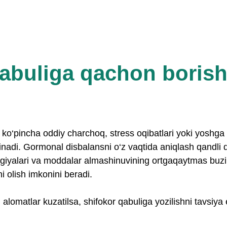
buliga qachon borish 
 ko‘pincha oddiy charchoq, stress oqibatlari yoki yoshga 
rinadi. Gormonal disbalansni o‘z vaqtida aniqlash qandli
ogiyalari va moddalar almashinuvining ortgaqaytmas buzil
ni olish imkonini beradi.
alomatlar kuzatilsa, shifokor qabuliga yozilishni tavsiya