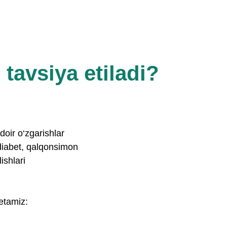
tavsiya etiladi?
doir o‘zgarishlar
 diabet, qalqonsimon
ishlari
 etamiz: