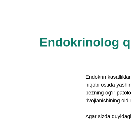
Endokrinolog qa
Endokrin kasalliklar
niqobi ostida yashi
bezning og‘ir patol
rivojlanishining oldi
Agar sizda quyidagi 