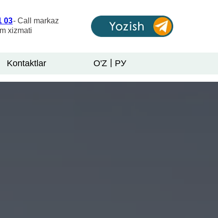
1 03
- Call markaz
am xizmati
|
Kontaktlar
O'Z
РУ
онтакты
LET'S GO!