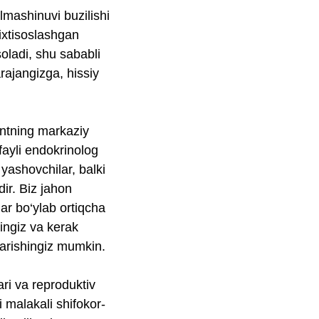
mashinuvi buzilishi
ixtisoslashgan
soladi, shu sababli
rajangizga, hissiy
ntning markaziy
fayli endokrinolog
yashovchilar, balki
ir. Biz jahon
ar bo‘ylab ortiqcha
hingiz va kerak
jarishingiz mumkin.
ri va reproduktiv
i malakali shifokor-