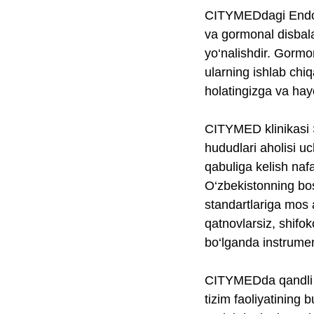
CITYMEDdagi Endokri
va gormonal disbal
yo‘nalishdir. Gormon
ularning ishlab chiq
holatingizga va hayo
CITYMED klinikasi 
hududlari aholisi u
qabuliga kelish naf
O‘zbekistonning bos
standartlariga mos 
qatnovlarsiz, shifok
bo‘lganda instrumen
CITYMEDda qandli di
tizim faoliyatining 