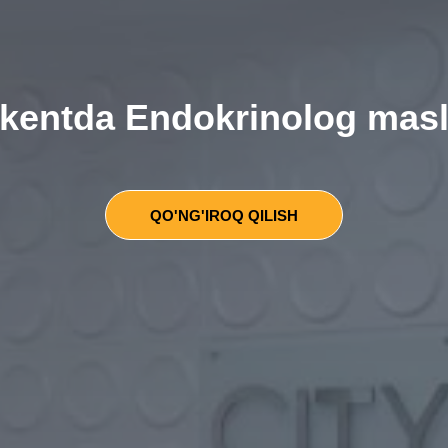
kentda Endokrinolog masl
QO'NG'IROQ QILISH