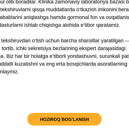
ul olib boradilar. Klinika zamonaviy laboratoriya bazasi b
 tekshiruvlarni qisqa muddatlarda o‘tkazish imkonini bera
 sabablarini aniqlashga hamda gormonal fon va ovqatlanis
dasturlarni ishlab chiqishga alohida e’tibor qaratamiz.
 tekshiruvdan o‘tish uchun barcha sharoitlar yaratilgan
tortib, ichki sekretsiya bezlarining ekspert darajasidagi
a. Biz har bir holatga e’tiborli yondashuvni, surunkali pat
datli kuzatishni va eng erta bosqichlarda asoratlarning
inlaymiz.
HOZIROQ BOG'LANISH