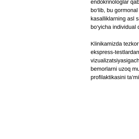
endokrinologlar qab
bo‘lib, bu gormonal
kasalliklarning asl
bo‘yicha individual 
Klinikamizda tezkor
ekspress-testlardan 
vizualizatsiyasigach
bemorlarni uzoq mud
profilaktikasini ta’m