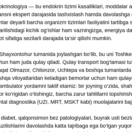
nologiya — bu endokrin tizimi kasalliklari, moddalar al
ansni ekspert darajasida tashxislash hamda davolashga 
lar deyarli barcha organizm tizimlari faoliyatini tartibga 
arilishidagi kichik og‘ishlar ham vazningizga, energiya da
t sifatiga sezilarli darajada ta’sir qilishi mumkin.
Shayxontohur tumanida joylashgan bo‘lib, bu uni Toshke
chun ham juda qulay qiladi. Qulay transport bog‘lamasi tu
aqat Olmazor, Chilonzor, Uchtepa va boshqa tumanlarda 
hqa viloyatlaridan keladigan bemorlar uchun ham qulayd
ambulator yordamni taklif etamiz: bir joyning o‘zida, shah
or ko‘rigidan o‘tishingiz, barcha zarur tahlillarni topshiris
tal diagnostika (UZI, MRT, MSKT kabi) muolajalarini ba
abet, qalqonsimon bez patologiyalari, buyrak usti bezla
buzilishlarini davolashda katta tajribaga ega bo‘lgan yuqor