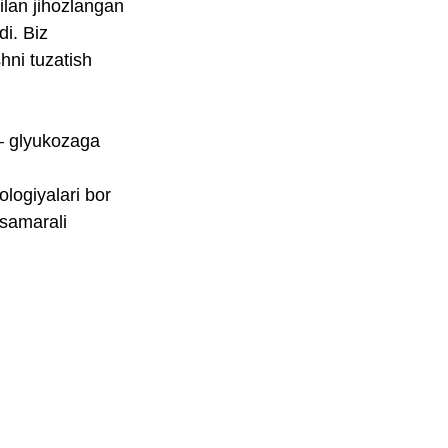
ilan jihozlangan
di. Biz
hni tuzatish
 — glyukozaga
ologiyalari bor
 samarali