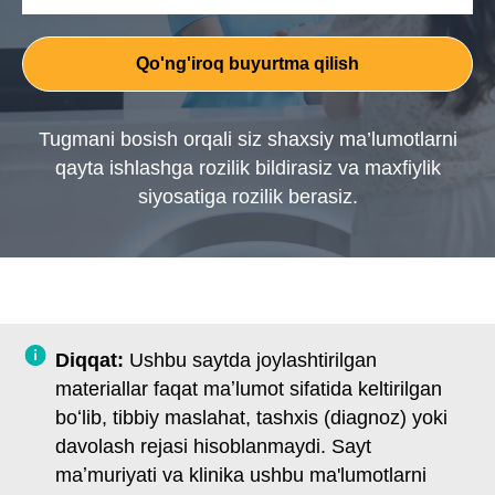
Qo'ng'iroq buyurtma qilish
Tugmani bosish orqali siz shaxsiy ma’lumotlarni
qayta ishlashga rozilik bildirasiz va maxfiylik
siyosatiga rozilik berasiz.
Diqqat:
Ushbu saytda joylashtirilgan
materiallar faqat maʼlumot sifatida keltirilgan
boʻlib, tibbiy maslahat, tashxis (diagnoz) yoki
davolash rejasi hisoblanmaydi. Sayt
maʼmuriyati va klinika ushbu ma'lumotlarni