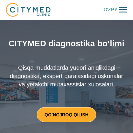
O'Z
РУ
CITYMED diagnostika bo‘limi
Qisqa muddatlarda yuqori aniqlikdagi
diagnostika, ekspert darajasidagi uskunalar
va yetakchi mutaxassislar xulosalari.
QO'NG'IROQ QILISH